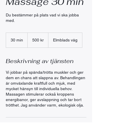
Massage 30 min
Du bestämmer på plats vad vi ska jobba
med.
500
svenska
30 min
3
500 kr
Elmblads väg
kronor
0
m
i
Beskrivning av tjänsten
n
Vi jobbar på spända/trötta muskler och ger
dem en chans att slappna av. Behandlingen
är omväxlande kraftfull och mjuk, med
mycket hänsyn till individuella behov.
Massagen stimulerar också kroppens
energibanor, ger avslappning och tar bort
trötthet. Jag använder varm, ekologisk olja.