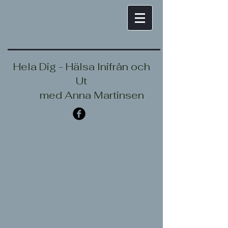
Hela Dig - Hälsa Inifrån och
Ut
med Anna Martinsen